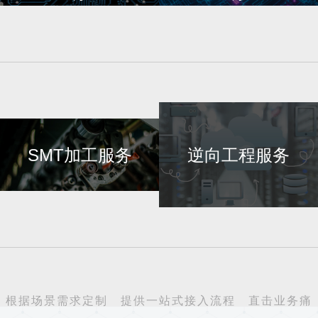
公司的印制电路工程化研发团队
启迪科技与广州杰赛科技股份有
由经验丰富的电子电路专家组
限公司、深南电路、江南计算技
成，其中10年以上行业经验的工
术研究所为战略合作伙伴，为客
程师四名,八年以上行业经验工程
户提供快速、优质的高性价比
师三名，五年以上行业经验工程
PCB印制线路板。
SMT加工服务
逆向工程服务
师若干，拥有丰富的项目经验，
专注于高速高密线路板DFM评估
与分析服务。
我们拥有一批具有丰富经验的生
启迪科技反向技术研发团队从事
产、功能测试和生产管理的专业
双面，多层PCB抄板（克隆
团队，专门承接各种SMT加工服
板）、改板、BOM器件清单制
根据场景需求定制 提供一站式接入流程 直击业务痛
务、SMT加工包括样品SMT加
作、反推原理图、PCBA生产、
点 助力合作伙伴在各细分领域实现专业化发展