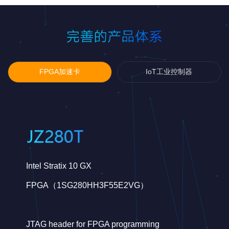
FPGA加速卡
IoT工业控制器
Intel Stratix 10 GX
FPGA（1SG280HH3F55E2VG）
JTAG header for FPGA programming